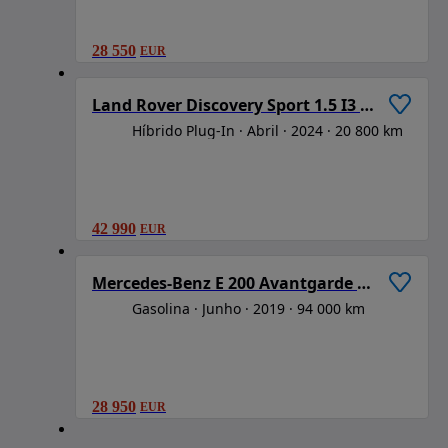
28 550
EUR
1
/
6
Land Rover Discovery Sport 1.5 I3 P300e AWD R-Dynamic HSE
Híbrido Plug-In
Abril
2024
20 800 km
42 990
EUR
1
/
6
Mercedes-Benz E 200 Avantgarde Auto
Gasolina
Junho
2019
94 000 km
28 950
EUR