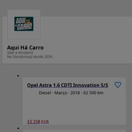
Aqui Há Carro
Vilar e Mosteiró
No Standvirtual desde 2026
1
/
6
Opel Astra 1.6 CDTI Innovation S/S
Diesel
Março
2018
62 500 km
13 250
EUR
1
/
6